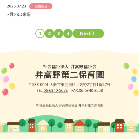
2026.07.23
お知らせ
7月の出来事
1
2
3
4
Next 》
社会福祉法人 井高野福祉会
井高野第二保育園
〒533-0001 大阪市東淀川区井高野2丁目1番57号
TEL.
06-6340-5678
FAX.06-6340-3558
© 社会福祉法人 井高野福祉会 井高野第二保育園